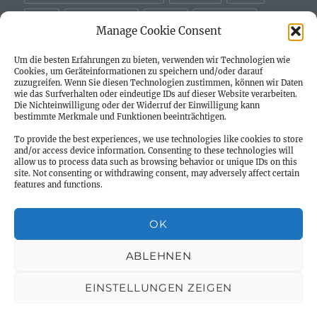
ERP
EU-DSGVO
GoDB
Macbook
Manage Cookie Consent
Projekte
PSD2
relaunch
Repair
Um die besten Erfahrungen zu bieten, verwenden wir Technologien wie
Cookies, um Geräteinformationen zu speichern und/oder darauf
Tableau
Tickets
TOPIX
userexits
v17
zuzugreifen. Wenn Sie diesen Technologien zustimmen, können wir Daten
wie das Surfverhalten oder eindeutige IDs auf dieser Website verarbeiten.
Die Nichteinwilligung oder der Widerruf der Einwilligung kann
WAPD
bestimmte Merkmale und Funktionen beeinträchtigen.
To provide the best experiences, we use technologies like cookies to store
and/or access device information. Consenting to these technologies will
allow us to process data such as browsing behavior or unique IDs on this
site. Not consenting or withdrawing consent, may adversely affect certain
Willkommen
features and functions.
Neues – Blog Beiträge
OK
Unterme
Impressum
ABLEHNEN
öffnen
EINSTELLUNGEN ZEIGEN
parsec consulting
Datenschutzerklärung
Stolz
präsentiert von WordPress