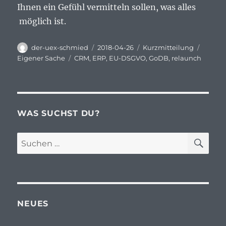
Ihnen ein Gefühl vermitteln sollen, was alles
möglich ist.
Autor
Veröffentlicht
Format
Katego
der-uex-schmied
2018-04-26
Kurzmitteilung
am
Schlagwörter
Eigener Sache
CRM
,
ERP
,
EU-DSGVO
,
GoDB
,
relaunch
WAS SUCHST DU?
SU
Suchen
nach:
NEUES