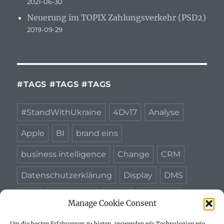
2021-06-30
Neuerung im TOPIX Zahlungsverkehr (PSD2)
2019-09-29
#TAGS #TAGS #TAGS
#StandWithUkraine
4Dv17
Analyse
Apple
BI
brand eins
business intelligence
Change
CRM
Datenschutzerklärung
Display
DMS
ERP
EU-DSGVO
GoDB
Macbook
Manage Cookie Consent
Projekte
PSD2
relaunch
Repair