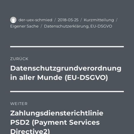
Autor
Veröffentlicht
Format
Katego
der-uex-schmied
2018-05-25
Kurzmitteilung
am
Schlagwörter
Eigener Sache
Datenschutzerklärung
,
EU-DSGVO
Beitragsnavigation
ZURÜCK
Datenschutzgrundverordnung
Vorheriger
Beitrag:
in aller Munde (EU-DSGVO)
WEITER
Zahlungsdiensterichtlinie
Nächster
Beitrag:
PSD2 (Payment Services
Directive2)